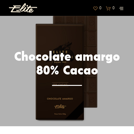
0
0
Chocolate amargo
80% Cacao