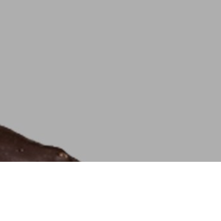
U
C
T
O
S
E
N
E
L
C
A
R
R
I
T
O
.