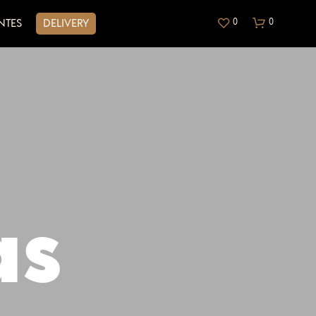
0
0
NTES
DELIVERY
N
as
O
H
A
Y
P
R
O
D