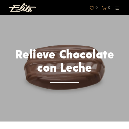
0
0
Relieve Chocolate
con Leche