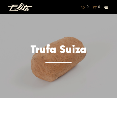
0
0
Trufa Suiza