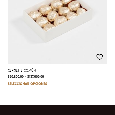
on
the
prod
pag
CERISETTE COMÚN
$
60,800.00
–
$
137,000.00
SELECCIONAR OPCIONES
This
prod
has
mult
varia
The