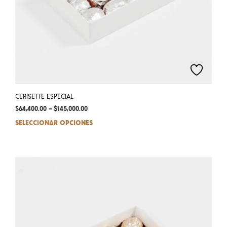
CERISETTE ESPECIAL
$
64,400.00
–
$
145,000.00
SELECCIONAR OPCIONES
This
prod
has
mult
varia
The
opti
may
be
chos