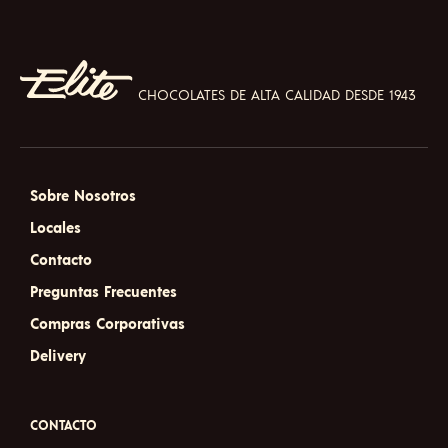
opti
may
be
chos
on
CHOCOLATES DE ALTA CALIDAD DESDE 1943
the
prod
pag
Sobre Nosotros
Locales
Contacto
Preguntas Frecuentes
Compras Corporativas
Delivery
CONTACTO