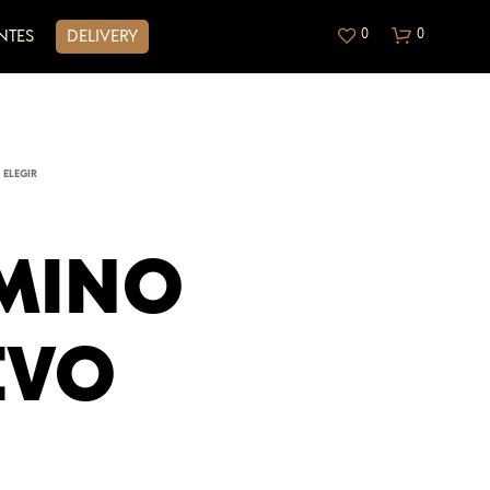
0
0
NTES
DELIVERY
 ELEGIR
MINO
N
O
EVO
H
A
Y
P
R
O
D