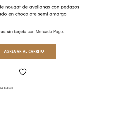
U
de nougat de avellanas con pedazos
C
ado en chocolate semi amargo
T
O
S
os sin tarjeta
con Mercado Pago.
E
N
E
L
AGREGAR AL CARRITO
C
A
R
R
I
T
O
A ELEGIR
.