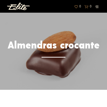
0
0
Almendras crocante