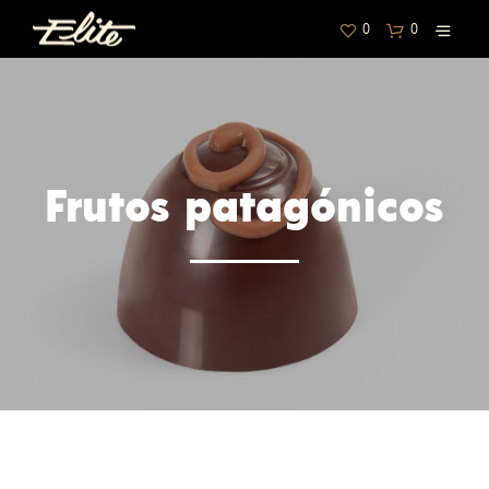
0
0
Frutos patagónicos