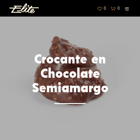
0
0
Crocante en
Chocolate
Semiamargo