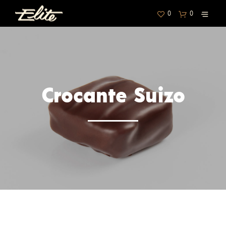
0
0
Crocante Suizo