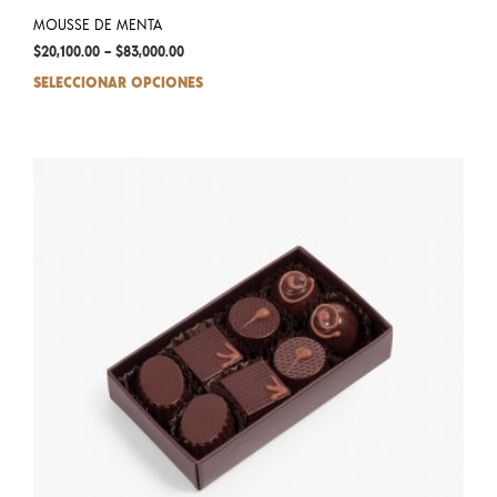
MOUSSE DE MENTA
$
20,100.00
–
$
83,000.00
SELECCIONAR OPCIONES
This
prod
has
mult
varia
The
opti
may
be
chos
on
the
prod
pag