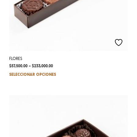
FLORES
$
57,500.00
–
$
233,000.00
SELECCIONAR OPCIONES
This
prod
has
mult
varia
The
opti
may
be
chos