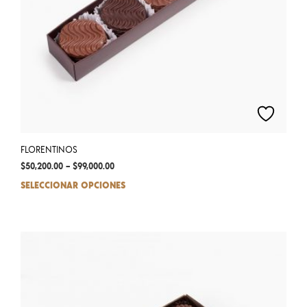
pag
FLORENTINOS
$
50,200.00
–
$
99,000.00
SELECCIONAR OPCIONES
This
prod
has
mult
varia
The
opti
may
be