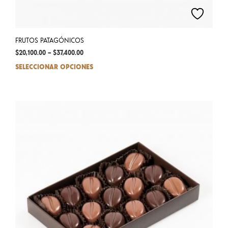
FRUTOS PATAGÓNICOS
$
20,100.00
–
$
37,400.00
SELECCIONAR OPCIONES
This
prod
has
mult
varia
The
opti
may
be
chos
on
the
prod
pag