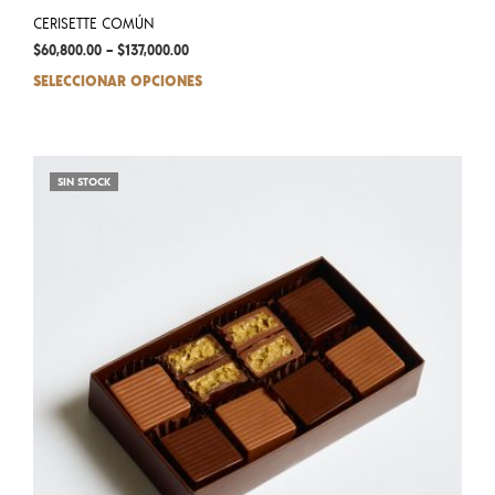
CERISETTE COMÚN
$
60,800.00
–
$
137,000.00
SELECCIONAR OPCIONES
This
prod
has
mult
varia
SIN STOCK
The
opti
may
be
chos
on
the
prod
pag