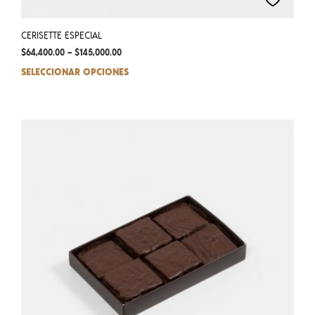
CERISETTE ESPECIAL
$
64,400.00
–
$
145,000.00
SELECCIONAR OPCIONES
This
prod
has
mult
varia
The
opti
may
be
chos
on
the
prod
pag