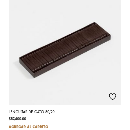
The
opti
may
be
chos
on
the
prod
pag
LENGUITAS DE GATO 80/20
$
57,400.00
AGREGAR AL CARRITO