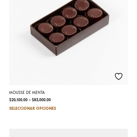
chos
on
the
prod
pag
MOUSSE DE MENTA
$
20,100.00
–
$
83,000.00
SELECCIONAR OPCIONES
This
prod
has
mult
varia