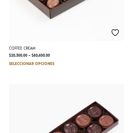
COFFEE CREAM
$
20,300.00
–
$
40,400.00
SELECCIONAR OPCIONES
This
prod
has
mult
varia
The
opti
may
be
chos
on
the