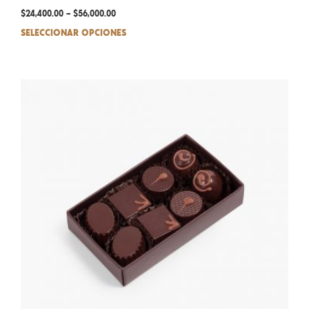
$
24,400.00
–
$
56,000.00
SELECCIONAR OPCIONES
This
prod
has
mult
varia
The
opti
may
be
chos
on
the
prod
pag