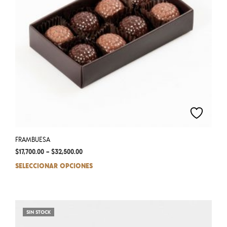
on
the
prod
pag
FRAMBUESA
$
17,700.00
–
$
32,500.00
SELECCIONAR OPCIONES
This
prod
has
mult
varia
SIN STOCK
The