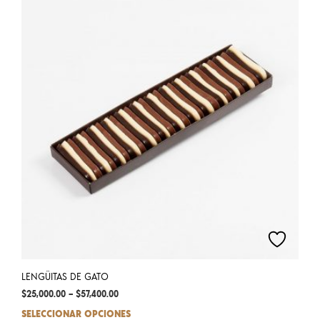
LENGÜITAS DE GATO
$
25,000.00
–
$
57,400.00
SELECCIONAR OPCIONES
This