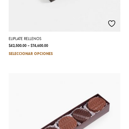
ELIPLATE RELLENOS
$
42,500.00
–
$
74,600.00
SELECCIONAR OPCIONES
This
prod
has
mult
varia
The
opti
may
be
chos
on
the
prod