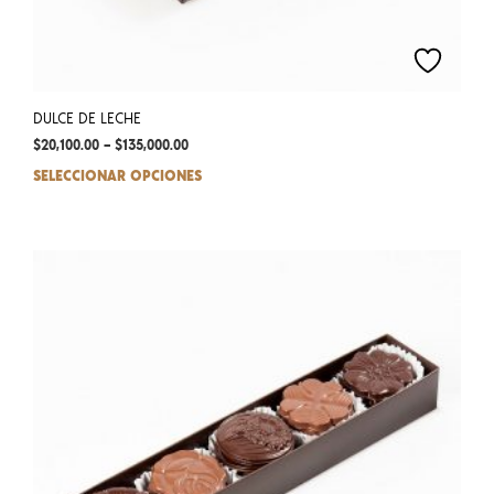
DULCE DE LECHE
$
20,100.00
–
$
135,000.00
SELECCIONAR OPCIONES
This
prod
has
mult
varia
The
opti
may
be
chos
on
the
prod
pag