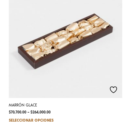
opti
may
be
chos
on
the
prod
pag
MARRÓN GLACE
$
70,700.00
–
$
264,000.00
SELECCIONAR OPCIONES
This
prod