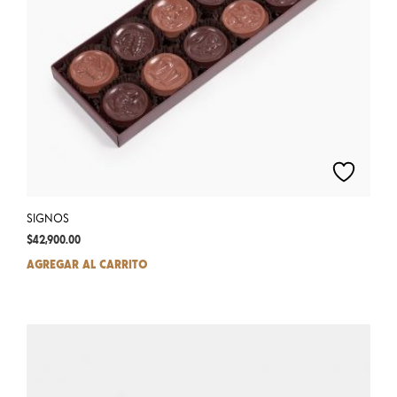
prod
pag
SIGNOS
$
42,900.00
AGREGAR AL CARRITO