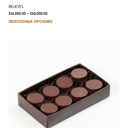
RELIEVES
$
14,000.00
–
$
60,000.00
SELECCIONAR OPCIONES
This
prod
has
mult
varia
The
opti
may
be
chos
on
the
prod
pag