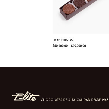
FLORENTINOS
$
50,200.00
–
$
99,000.00
SELECCIONAR OPCIONES
This
product
has
multiple
variants.
The
options
may
CHOCOLATES DE ALTA CALIDAD DESDE 1943
be
chosen