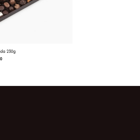
tida 230g
00
 AL CARRITO