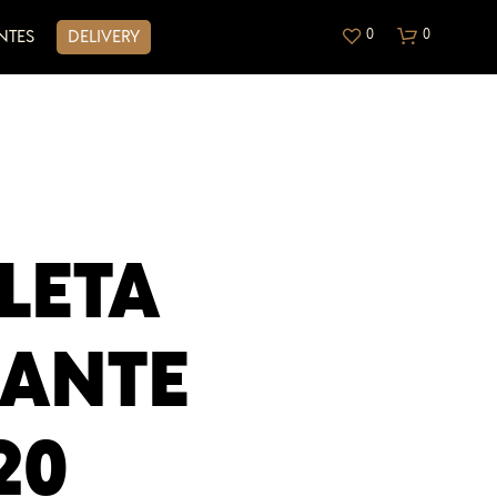
0
0
NTES
DELIVERY
LETA
N
O
GANTE
H
A
Y
P
20
R
O
D