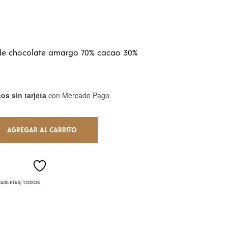
U
C
T
O
S
 de chocolate amargo 70% cacao 30%
E
N
E
L
os sin tarjeta
con Mercado Pago.
C
A
R
R
AGREGAR AL CARRITO
I
T
O
.
TABLETAS
,
TODOS