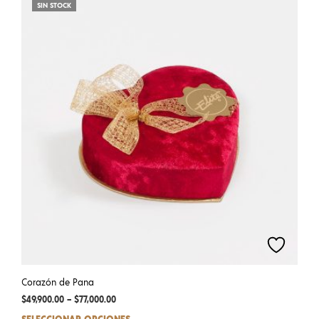
varia
SIN STOCK
The
opti
may
be
chos
on
the
prod
pag
Corazón de Pana
$
49,900.00
–
$
77,000.00