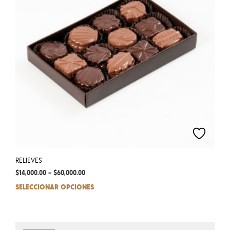
RELIEVES
$
14,000.00
–
$
60,000.00
SELECCIONAR OPCIONES
This
prod
has
mult