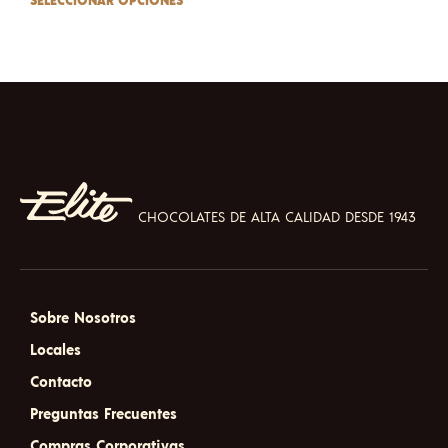
SELECCIONAR OPCIONES
This
prod
has
mult
varia
The
opti
may
be
chos
on
CHOCOLATES DE ALTA CALIDAD DESDE 1943
the
prod
pag
Sobre Nosotros
Locales
Contacto
Preguntas Frecuentes
Compras Corporativas