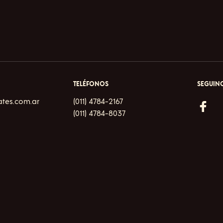
The
The
options
options
may
may
be
be
chosen
chosen
on
on
the
the
product
product
TELÉFONOS
SEGUINO
page
page
ates.com.ar
(011) 4784-2167
(011) 4784-8037