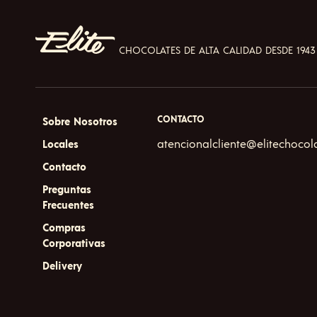
The
options
may
CHOCOLATES DE ALTA CALIDAD DESDE 1943
be
chosen
on
the
product
CONTACTO
Sobre Nosotros
page
atencionalcliente@elitechocol
Locales
Contacto
Preguntas
Frecuentes
Compras
Corporativas
Delivery