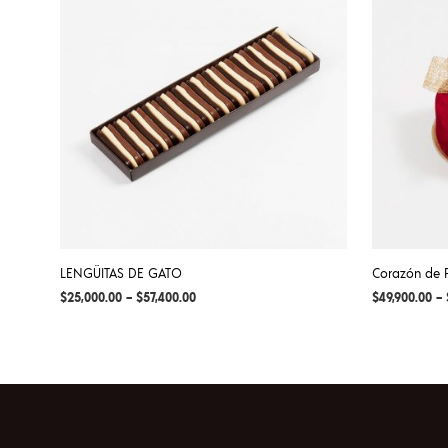
LENGÜITAS DE GATO
Corazón de 
$
25,000.00
–
$
57,400.00
$
49,900.00
–
SELECCIONAR OPCIONES
SELECCION
This
product
has
multiple
variants.