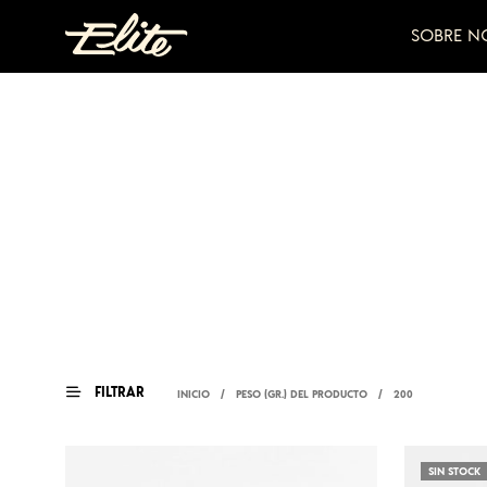
SOBRE N
FILTRAR
INICIO
/
PESO (GR.) DEL PRODUCTO
/
200
SIN STOCK