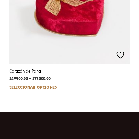
Corazón de Pana
$
49,900.00
–
$
77,000.00
SELECCIONAR OPCIONES
This
prod
has
mult
varia
The
opti
may