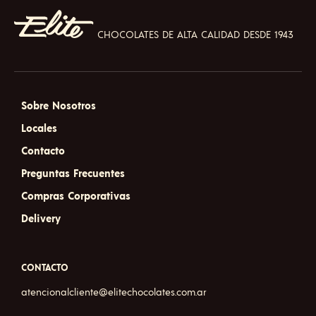
be
chos
on
CHOCOLATES DE ALTA CALIDAD DESDE 1943
the
prod
pag
Sobre Nosotros
Locales
Contacto
Preguntas Frecuentes
Compras Corporativas
Delivery
CONTACTO
atencionalcliente@elitechocolates.com.ar