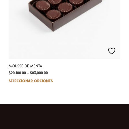
MOUSSE DE MENTA
$
20,100.00
–
$
83,000.00
SELECCIONAR OPCIONES
This
prod
has
mult
varia
The
opti
may