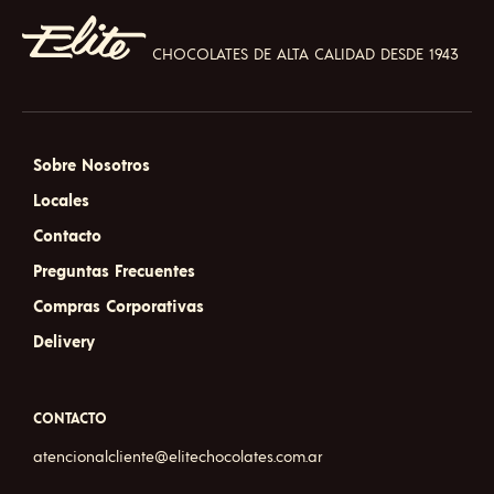
be
chos
on
CHOCOLATES DE ALTA CALIDAD DESDE 1943
the
prod
pag
Sobre Nosotros
Locales
Contacto
Preguntas Frecuentes
Compras Corporativas
Delivery
CONTACTO
atencionalcliente@elitechocolates.com.ar